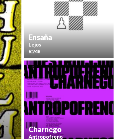
Ensaña
Lejos
R248
Charnego
Antropofreno