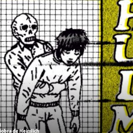
m
iobra de Heimlich