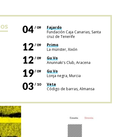
tos
04
Fajardo
/ 09
Fundación Caja Canarias, Santa
cruz de Tenerife
12
Primo
/ 09
La münster, Xixón
12
Gu Vo
/ 09
Anunnaki's Club, Aracena
19
Gu Vo
/ 09
Lonja negra, Murcia
03
Veta
/ 10
Código de barras, Almansa