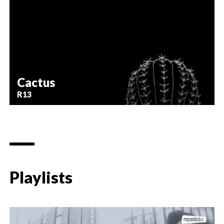
Cactus
R13
Playlists