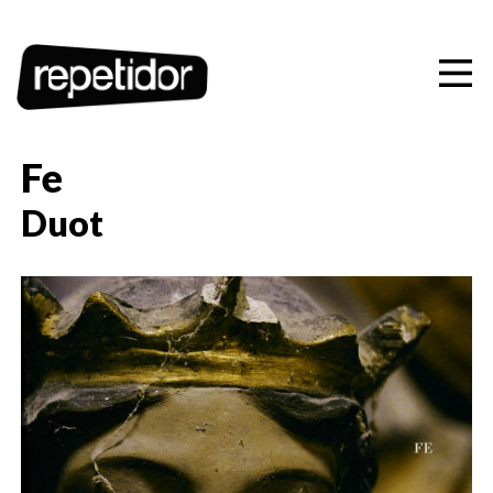
Artistas
Ediciones
Conciertos
Fe
Playlists
Duot
Contacto
CAS
CAT
EUS
ENG