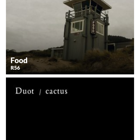
Food
R56