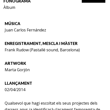
FONOGRAMA
Àlbum
MÚSICA
Juan Carlos Fernández
ENREGISTRAMENT, MESCLA I MÀSTER
Frank Rudow (Pastallé sound, Barcelona)
ARTWORK
Marta Gorjón
LLANÇAMENT
02/04/2014
Qualsevol que hagi escoltat els seus projectes dels
darrers anys ja identificarà clarament l’empremta de