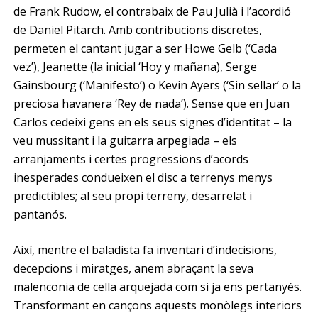
de Frank Rudow, el contrabaix de Pau Julià i l’acordió
de Daniel Pitarch. Amb contribucions discretes,
permeten el cantant jugar a ser Howe Gelb (‘Cada
vez’), Jeanette (la inicial ‘Hoy y mañana), Serge
Gainsbourg (‘Manifesto’) o Kevin Ayers (‘Sin sellar’ o la
preciosa havanera ‘Rey de nada’). Sense que en Juan
Carlos cedeixi gens en els seus signes d’identitat – la
veu mussitant i la guitarra arpegiada – els
arranjaments i certes progressions d’acords
inesperades condueixen el disc a terrenys menys
predictibles; al seu propi terreny, desarrelat i
pantanós.
Així, mentre el baladista fa inventari d’indecisions,
decepcions i miratges, anem abraçant la seva
malenconia de cella arquejada com si ja ens pertanyés.
Transformant en cançons aquests monòlegs interiors