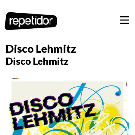
Artistas
Ediciones
Conciertos
Disco Lehmitz
Playlists
Disco Lehmitz
Contacto
CAS
CAT
EUS
ENG