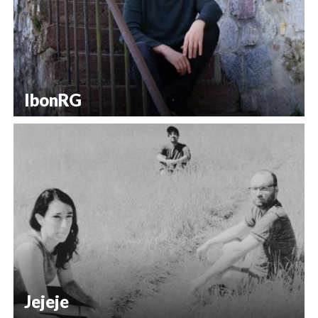
IbonRG
Jejeje