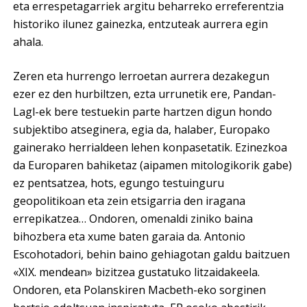
eta errespetagarriek argitu beharreko erreferentzia
historiko ilunez gainezka, entzuteak aurrera egin
ahala.
Zeren eta hurrengo lerroetan aurrera dezakegun
ezer ez den hurbiltzen, ezta urrunetik ere, Pandan-
Lagl-ek bere testuekin parte hartzen digun hondo
subjektibo atseginera, egia da, halaber, Europako
gainerako herrialdeen lehen konpasetatik. Ezinezkoa
da Europaren bahiketaz (aipamen mitologikorik gabe)
ez pentsatzea, hots, egungo testuinguru
geopolitikoan eta zein etsigarria den iragana
errepikatzea… Ondoren, omenaldi ziniko baina
bihozbera eta xume baten garaia da. Antonio
Escohotadori, behin baino gehiagotan galdu baitzuen
«XIX. mendean» bizitzea gustatuko litzaidakeela.
Ondoren, eta Polanskiren Macbeth-eko sorginen