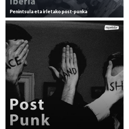
Penintsula eta irletako post-punka