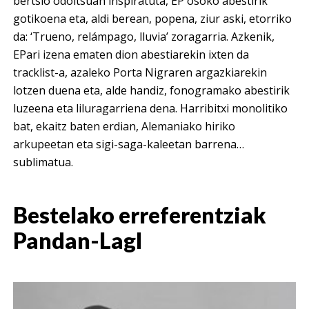
bertsio odoltsuan inspiratuta, EP osoko abestirik
gotikoena eta, aldi berean, popena, ziur aski, etorriko
da: ‘Trueno, relámpago, lluvia’ zoragarria. Azkenik,
EPari izena ematen dion abestiarekin ixten da
tracklist-a, azaleko Porta Nigraren argazkiarekin
lotzen duena eta, alde handiz, fonogramako abestirik
luzeena eta liluragarriena dena. Harribitxi monolitiko
bat, ekaitz baten erdian, Alemaniako hiriko
arkupeetan eta sigi-saga-kaleetan barrena…
sublimatua.
Bestelako erreferentziak
Pandan-Lagl