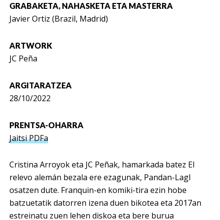
GRABAKETA, NAHASKETA ETA MASTERRA
Javier Ortiz (Brazil, Madrid)
ARTWORK
JC Peña
ARGITARATZEA
28/10/2022
PRENTSA-OHARRA
Jaitsi PDFa
Cristina Arroyok eta JC Peñak, hamarkada batez El
relevo alemán bezala ere ezagunak, Pandan-Lagl
osatzen dute. Franquin-en komiki-tira ezin hobe
batzuetatik datorren izena duen bikotea eta 2017an
estreinatu zuen lehen diskoa eta bere burua