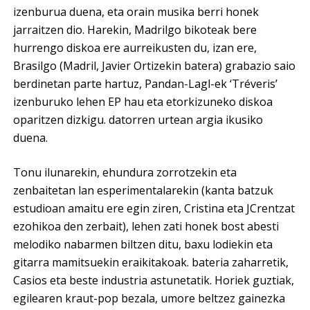
izenburua duena, eta orain musika berri honek
jarraitzen dio. Harekin, Madrilgo bikoteak bere
hurrengo diskoa ere aurreikusten du, izan ere,
Brasilgo (Madril, Javier Ortizekin batera) grabazio saio
berdinetan parte hartuz, Pandan-Lagl-ek ‘Tréveris’
izenburuko lehen EP hau eta etorkizuneko diskoa
oparitzen dizkigu. datorren urtean argia ikusiko
duena.
Tonu ilunarekin, ehundura zorrotzekin eta
zenbaitetan lan esperimentalarekin (kanta batzuk
estudioan amaitu ere egin ziren, Cristina eta JCrentzat
ezohikoa den zerbait), lehen zati honek bost abesti
melodiko nabarmen biltzen ditu, baxu lodiekin eta
gitarra mamitsuekin eraikitakoak. bateria zaharretik,
Casios eta beste industria astunetatik. Horiek guztiak,
egilearen kraut-pop bezala, umore beltzez gainezka