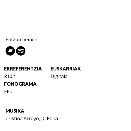
Entzun hemen:
ERREFERENTZIA
EUSKARRIAK
R102
Digitala
FONOGRAMA
EPa
MUSIKA
Cristina Arroyo, JC Peña