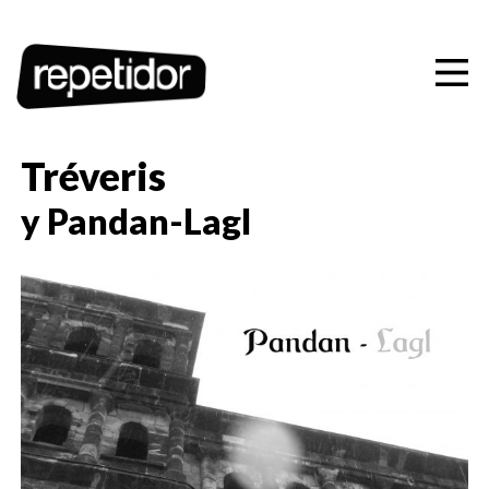
Artistas
Ediciones
Conciertos
Tréveris
Playlists
y
Pandan-Lagl
Contacto
CAS
CAT
EUS
ENG