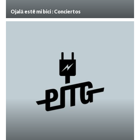
Ojalā estë mi bici : Conciertos