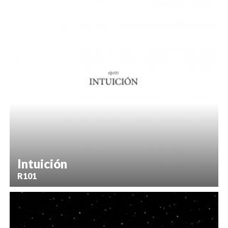
Intuición
R101