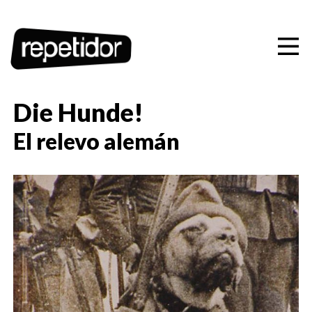
Artistas
Ediciones
Conciertos
Die Hunde!
Playlists
El relevo alemán
Contacto
CAS
CAT
EUS
ENG