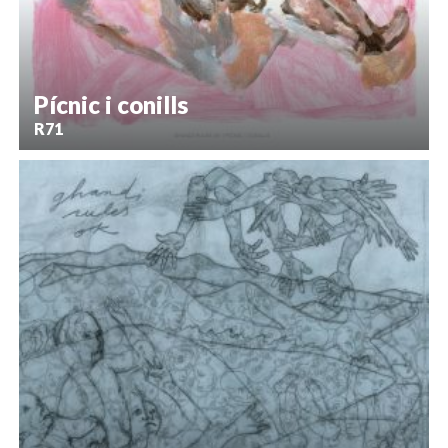
Pícnic i conills
R71